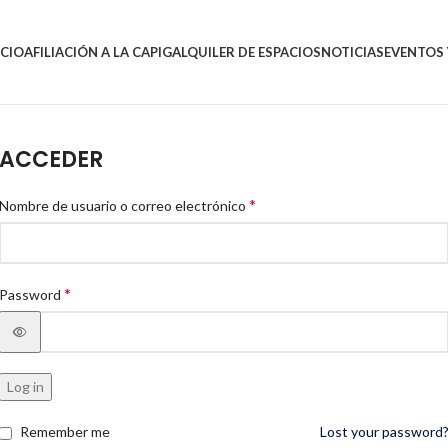
ICIO
AFILIACIÓN A LA CAPIG
ALQUILER DE ESPACIOS
NOTICIAS
EVENTOS 
ACCEDER
*
Nombre de usuario o correo electrónico
*
Password
Log in
Remember me
Lost your password